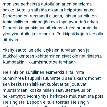
monissa perheissä autoilu on arjen sanelema
pakko. Autoilu säästää aikaa ja helpottaa arkea.
Espoossa on runsaasti alueita, joissa autoilu on
tosiasiallisesti ainoa järkevä tapa pyörittää arkea.
Espoon kaupunkisuunnittelussa tulee huomioida
yksityisautoilu jatkossakin. Parkkipaikkoja tulee olla
riittävästi.
Yksityisautoilun edellytyksien turvaaminen ja
joukkoliikenteen kehittäminen eivät ole ristiriidassa.
Kumpaakin liikkumismuotoa tarvitaan.
Helsinki on surullinen esimerkki siitä, mitä
punavihreä kaupunkisuunnittelu saa aikaan: monet
sen keskustan liikkeet kuolevat tai joutuvat
muuttamaan, koska niiden saavutettavuus on
heikentynyt. Moni yritys harkitsee muuttamista pois
Helsingistä. Espoon ei tule toistaa Helsingin