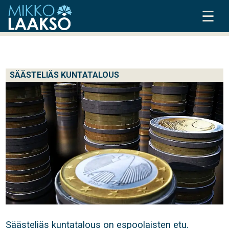
☰
SÄÄSTELIÄS KUNTATALOUS
Säästeliäs kuntatalous on espoolaisten etu.